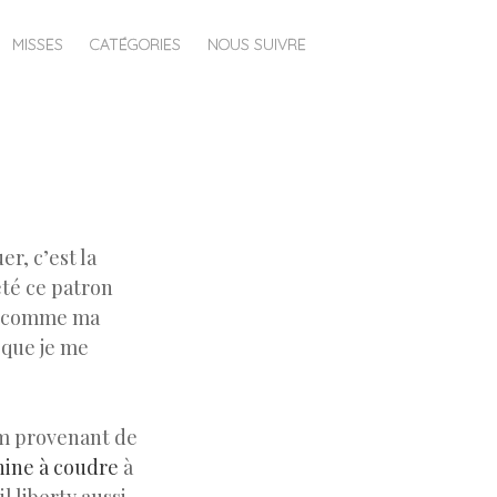
MISSES
CATÉGORIES
NOUS SUIVRE
er, c’est la
eté ce patron
ut comme ma
 que je me
im provenant de
hine à coudre
à