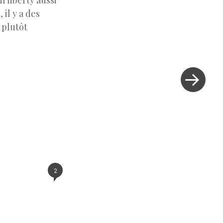
 liberty aussi
il y a des
 plutôt
Next Post »
2