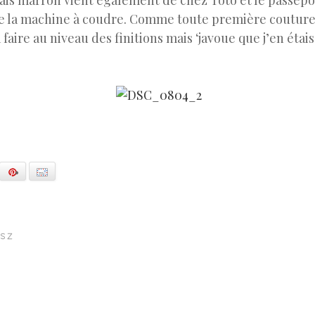
ais marron vient également de chez Toto et le passepoil
e la machine à coudre. Comme toute première couture, 
faire au niveau des finitions mais ‘javoue que j’en étais
ogle+
Pinterest
E-mail
S Z