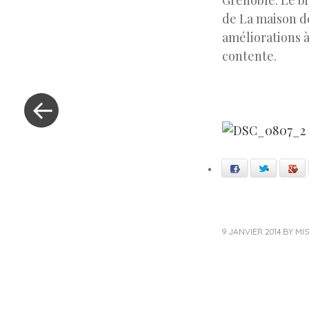
Grenoble. Le bi
de La maison d
améliorations à 
contente.
« Previous Post
Facebook
Twitter
Go
9 JANVIER 2014
BY
MIS