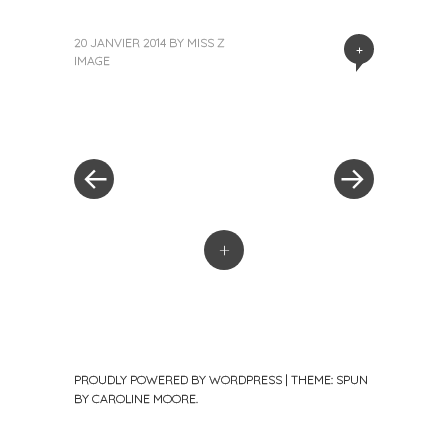
20 JANVIER 2014
BY
MISS Z
+
IMAGE
« Previous Post
Next Post »
Post navigation
+
PROUDLY POWERED BY WORDPRESS
|
THEME: SPUN
BY
CAROLINE MOORE
.