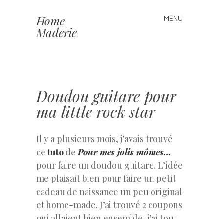
Home
MENU
Skip to content
Maderie
Doudou guitare pour
ma little rock star
Il y a plusieurs mois, j’avais trouvé
ce
tuto
de
Pour mes jolis mômes…
pour faire un doudou guitare. L’idée
me plaisait bien pour faire un petit
cadeau de naissance un peu original
et home-made. J’ai trouvé 2 coupons
qui allaient bien ensemble, j’ai tout