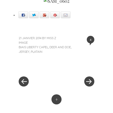
Facebook
Twitter
Google+
Pinterest
E-mail
21 JANVIER 2014
BY
MISS Z
4
IMAGE
BIAIS LIBERTY CAPEL
,
DEER AND DOE
,
JERSEY
,
PLATAIN
« Previous Post
Next Post »
Post navigation
+