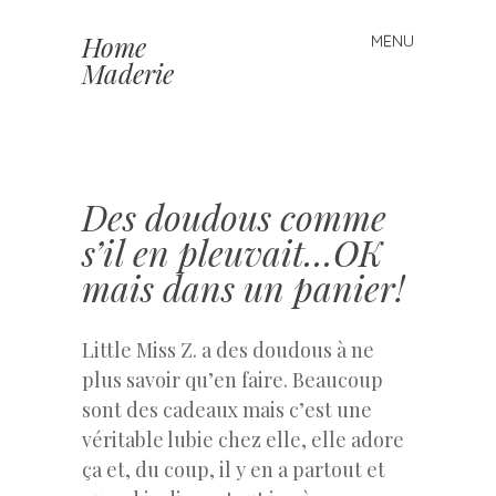
Home
MENU
Skip to content
Maderie
Des doudous comme
s’il en pleuvait…OK
mais dans un panier!
Little Miss Z. a des doudous à ne
plus savoir qu’en faire. Beaucoup
sont des cadeaux mais c’est une
véritable lubie chez elle, elle adore
ça et, du coup, il y en a partout et