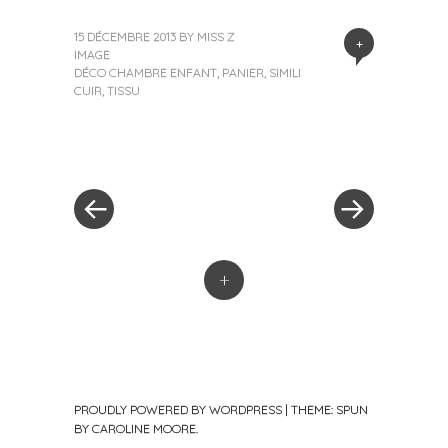
15 DÉCEMBRE 2013
BY
MISS Z
+
IMAGE
DÉCO CHAMBRE ENFANT
,
PANIER
,
SIMILI
CUIR
,
TISSU
« Previous Post
Next Post »
Post navigation
+
PROUDLY POWERED BY WORDPRESS
|
THEME: SPUN
BY
CAROLINE MOORE
.