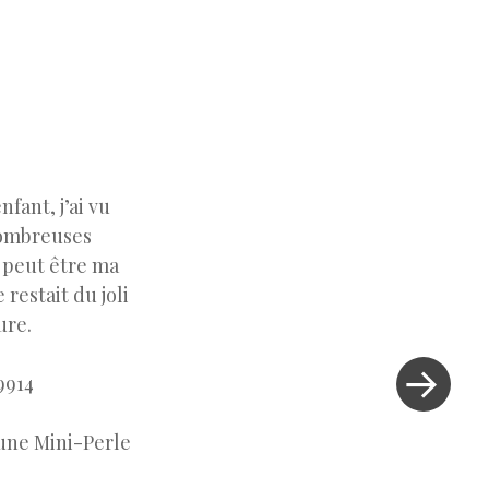
fant, j’ai vu
 nombreuses
e peut être ma
restait du joli
ure.
Next Post »
é une Mini-Perle