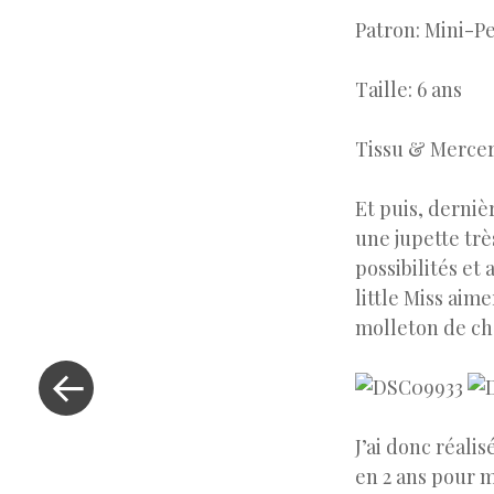
Patron: Mini-Pe
Taille: 6 ans
Tissu & Merceri
Et puis, derniè
une jupette trè
possibilités et
little Miss aim
molleton de che
« Previous Post
J’ai donc réali
en 2 ans pour m