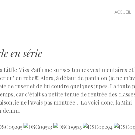
SKIP TO CONTENT
ACCUEIL
MENU
e en série
 Little Miss s’affirme sur ses tenues vestimentaires et
er qu’ en robe!!!! Alors, à défaut de pantalon (je ne m’
aie de ruser et de lui coudre quelques jupes. La toute 
gtemps, car c’était sa petite tenue de rentrée des class
raison, je ne l’avais pas montrée… La voici donc, la Mini
n denim.