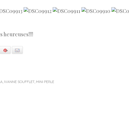
s heureuses!!!!
ogle+
Pinterest
E-mail
LA
,
IVANNE SOUFFLET
,
MINI PERLE
ion